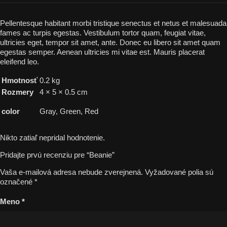
Pellentesque habitant morbi tristique senectus et netus et malesuada
fames ac turpis egestas. Vestibulum tortor quam, feugiat vitae,
ultricies eget, tempor sit amet, ante. Donec eu libero sit amet quam
egestas semper. Aenean ultricies mi vitae est. Mauris placerat
eleifend leo.
Hmotnosť
0.2 kg
Rozmery
4 × 5 × 0.5 cm
color
Gray, Green, Red
Nikto zatiaľ nepridal hodnotenie.
Pridajte prvú recenziu pre “Beanie”
Vaša e-mailová adresa nebude zverejnená.
Vyžadované polia sú
označené
*
Meno
*