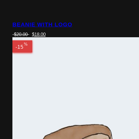
BEANIE WITH LOGO
$
20.00
$
18.00
%
-15