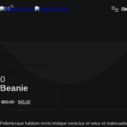
%
-10
Me
Op
Cl
0
Beanie
$
50.00
$
45.00
Pellentesque habitant morbi tristique senectus et netus et malesuada