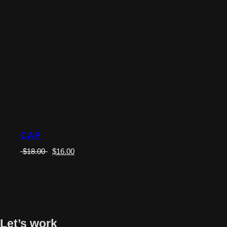
CAP
$
18.00
$
16.00
Let’s work