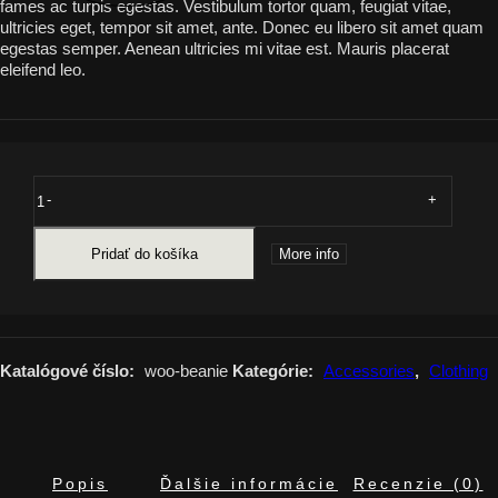
fames ac turpis egestas. Vestibulum tortor quam, feugiat vitae,
ultricies eget, tempor sit amet, ante. Donec eu libero sit amet quam
egestas semper. Aenean ultricies mi vitae est. Mauris placerat
eleifend leo.
-
+
Pridať do košíka
More info
Katalógové číslo:
woo-beanie
Kategórie:
Accessories
,
Clothing
Popis
Ďalšie informácie
Recenzie (0)