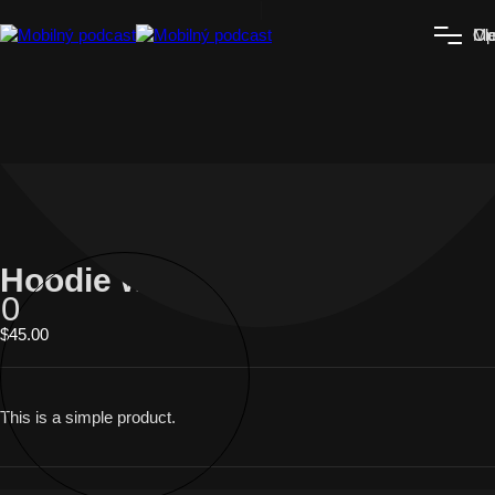
Me
Op
Cl
Hoodie with Zipper
0
$
45.00
This is a simple product.