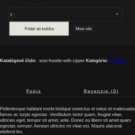
-
+
Pridať do košíka
More info
Katalógové číslo:
woo-hoodie-with-zipper
Kategória:
Hoodies
Popis
Recenzie (0)
Pellentesque habitant morbi tristique senectus et netus et malesuada
fames ac turpis egestas. Vestibulum tortor quam, feugiat vitae,
ultricies eget, tempor sit amet, ante. Donec eu libero sit amet quam
egestas semper. Aenean ultricies mi vitae est. Mauris placerat
eleifend leo.